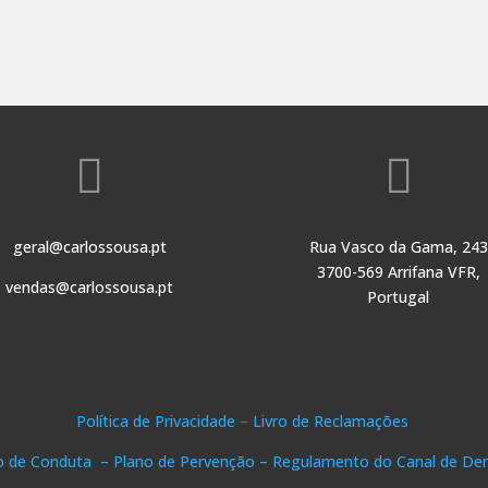


geral@carlossousa.pt
Rua Vasco da Gama, 243
3700-569 Arrifana VFR,
vendas@carlossousa.pt
Portugal
Política de Privacidade
–
Livro de Reclamações
o de Conduta –
Plano de Pervenção –
Regulamento do Canal de Den