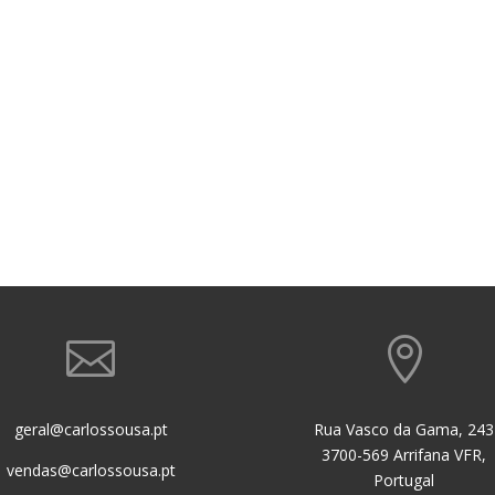


geral@carlossousa.pt
Rua Vasco da Gama, 243
3700-569 Arrifana VFR,
vendas@carlossousa.pt
Portugal