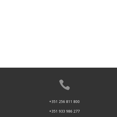

+351 256 811 800
+351 933 986 277