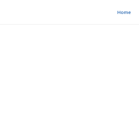
Home
al
a