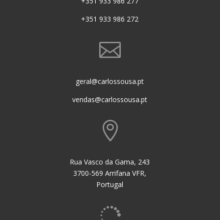
+351 933 986 277
+351 933 986 272

geral@carlossousa.pt
vendas@carlossousa.pt

Rua Vasco da Gama, 243
3700-569 Arrifana VFR,
Portugal
